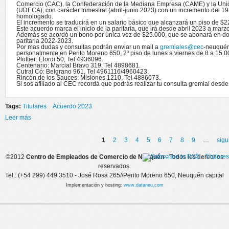
Comercio (CAC), la Confederación de la Mediana Empresa (CAME) y la Uni
(UDECA), con carácter trimestral (abril-junio 2023) con un incremento del 
homologado.
El incremento se traducirá en un salario básico que alcanzará un piso de $
Este acuerdo marca el inicio de la paritaria, que irá desde abril 2023 a mar
Además se acordó un bono por única vez de $25.000, que se abonará en dos 
paritaria 2022-2023.
Por mas dudas y consultas podrán enviar un mail a
gremiales@cec
-neuquén
personalmente en Perito Moreno 650, 2º piso de lunes a viernes de 8 a 15.
Plottier: Elordi 50, Tel 4936096.
Centenario: Marcial Bravo 319, Tel 4898681.
Cutral Có: Belgrano 961, Tel 4961116/4960423.
Rincón de los Sauces: Misiones 1210, Tel 4886073.
Si sos afiliado al CEC recordá que podrás realizar tu consulta gremial desd
Tags:
Titulares
Acuerdo 2023
Leer más
sobre Acuerdo 2023 (Abril- Junio)
1
2
3
4
5
6
7
8
9
…
sigu
Páginas
©2012
Centro de Empleados de Comercio de Neuquén
- Todos los derechos
reservados.
Tel.: (+54 299) 449 3510 - José Rosa 265//Perito Moreno 650, Neuquén capital
Implementación y hosting:
www.dataneu.com