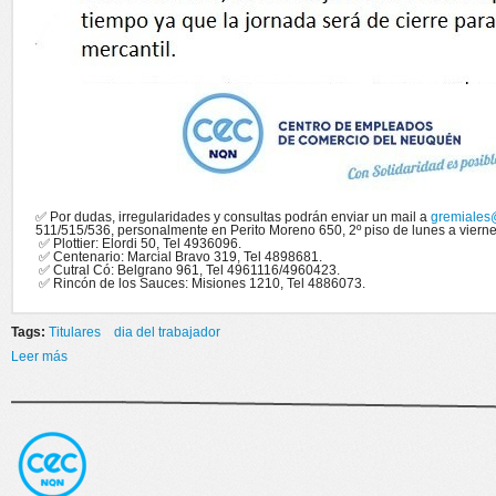
✅ Por dudas, irregularidades y consultas podrán enviar un mail a
gremiales
511/515/536, personalmente en Perito Moreno 650, 2º piso de lunes a viern
✅ Plottier: Elordi 50, Tel 4936096.
✅ Centenario: Marcial Bravo 319, Tel 4898681.
✅ Cutral Có: Belgrano 961, Tel 4961116/4960423.
✅ Rincón de los Sauces: Misiones 1210, Tel 4886073.
Tags:
Titulares
dia del trabajador
Leer más
sobre 1° DE MAYO 2023 FERIADO NACIONAL - DIA INTERNACIONAL
DEL TRABAJADOR