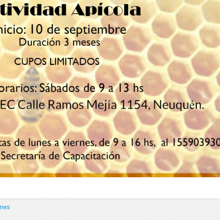
ones
A