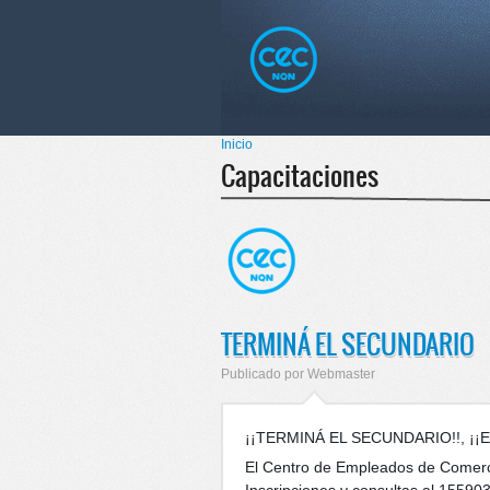
Pasar al
Skip to
contenido
navigation
principal
Menú principal
Inicio
Se encuentra usted aquí
Capacitaciones
TERMINÁ EL SECUNDARIO
Publicado por
Webmaster
¡¡TERMINÁ EL SECUNDARIO!!, ¡¡E
El Centro de Empleados de Comerc