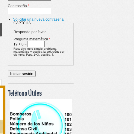
Contraseña
*
Solicitar una nueva contraseña
CAPTCHA
Responde por favor.
Pregunta matemática
*
19 + 0 =
Resuelva este simple problema
matemático y escriba la solución; por
ejemplo: Para 1+3, escriba 4.
Teléfono Útiles