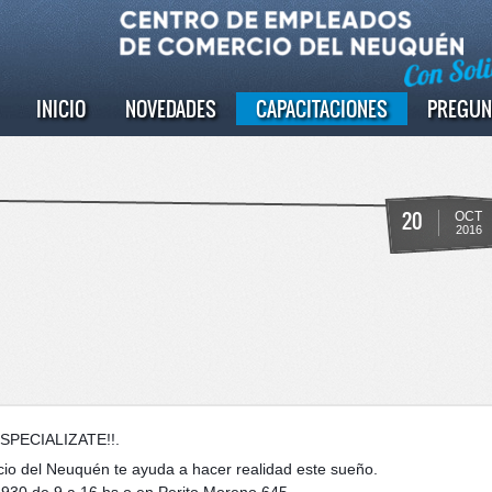
INICIO
NOVEDADES
CAPACITACIONES
PREGUN
20
OCT
2016
SPECIALIZATE!!.
io del Neuquén te ayuda a hacer realidad este sueño.