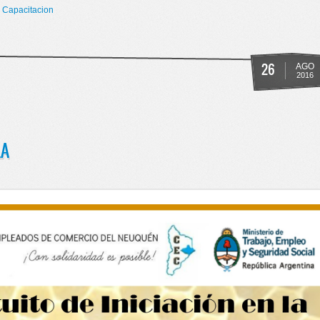
 Capacitacion
TUBRE!!!
26
AGO
2016
LA