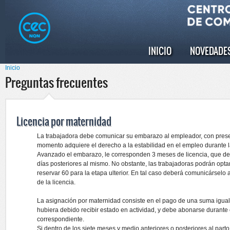
Pasar al
Skip to
contenido
navigation
principal
INICIO
NOVEDADE
Menú principal
Inicio
Se encuentra usted aquí
Preguntas frecuentes
Licencia por maternidad
La trabajadora debe comunicar su embarazo al empleador, con prese
momento adquiere el derecho a la estabilidad en el empleo durante l
Avanzado el embarazo, le corresponden 3 meses de licencia, que deb
días posteriores al mismo. No obstante, las trabajadoras podrán optar 
reservar 60 para la etapa ulterior. En tal caso deberá comunicárselo a
de la licencia.
La asignación por maternidad consiste en el pago de una suma igual
hubiera debido recibir estado en actividad, y debe abonarse durante e
correspondiente.
Si dentro de los siete meses y medio anteriores o posteriores al part