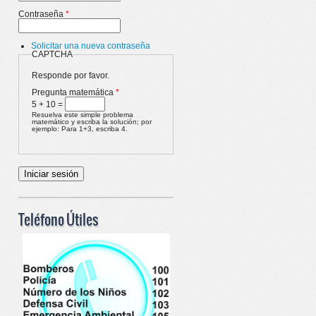
Contraseña
*
Solicitar una nueva contraseña
CAPTCHA
Responde por favor.
Pregunta matemática
*
5 + 10 =
Resuelva este simple problema
matemático y escriba la solución; por
ejemplo: Para 1+3, escriba 4.
Teléfono Útiles