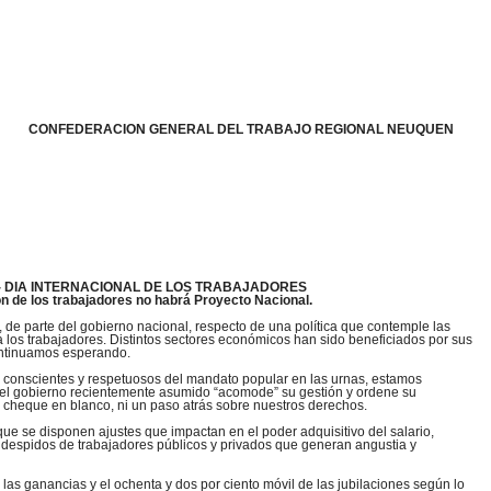
CONFEDERACION GENERAL DEL TRABAJO REGIONAL NEUQUEN
- DIA INTERNACIONAL DE LOS TRABAJADORES
ión de los trabajadores no habrá Proyecto Nacional.
de parte del gobierno nacional, respecto de una política que contemple las
a los trabajadores. Distintos sectores económicos han sido beneficiados por sus
continuamos esperando.
 conscientes y respetuosos del mandato popular en las urnas, estamos
 el gobierno recientemente asumido “acomode” su gestión y ordene su
un cheque en blanco, ni un paso atrás sobre nuestros derechos.
que se disponen ajustes que impactan en el poder adquisitivo del salario,
 despidos de trabajadores públicos y privados que generan angustia y
las ganancias y el ochenta y dos por ciento móvil de las jubilaciones según lo