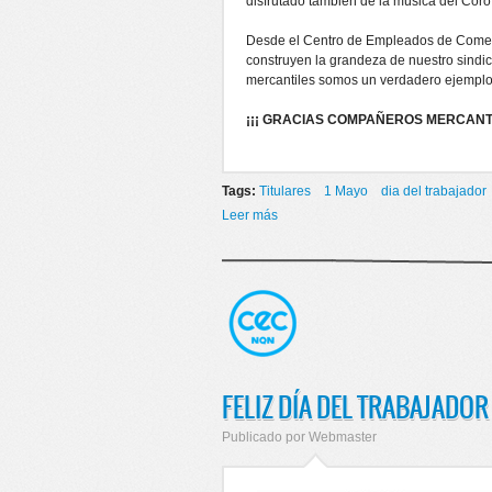
disfrutado también de la música del Coro 
Desde el Centro de Empleados de Comerci
construyen la grandeza de nuestro sindic
mercantiles somos un verdadero ejemplo
¡¡¡ GRACIAS COMPAÑEROS MERCANTI
Tags:
Titulares
1 Mayo
dia del trabajador
Leer más
sobre FESTEJO DÍA DEL TRABAJ
FELIZ DÍA DEL TRABAJADOR
Publicado por
Webmaster