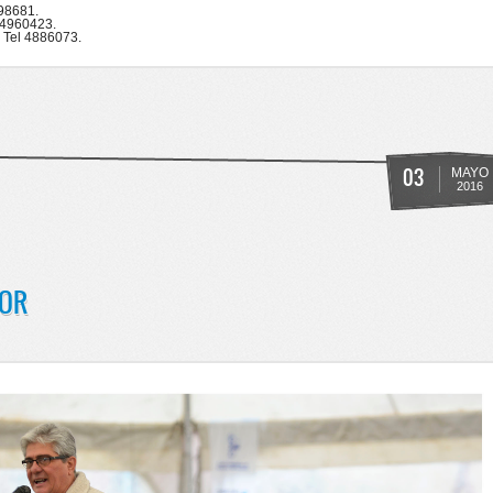
898681.
/4960423.
 Tel 4886073.
O NACIONAL - DIA INTERNACIONAL DEL TRABAJADOR
03
MAYO
2016
DOR