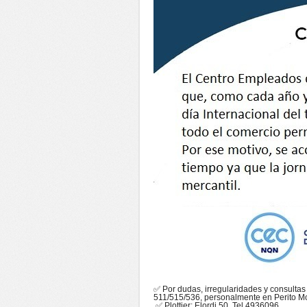
✅ Por dudas, irregularidades y consultas
511/515/536, personalmente en Perito Mo
✅ Plottier: Elordi 50, Tel 4936096.