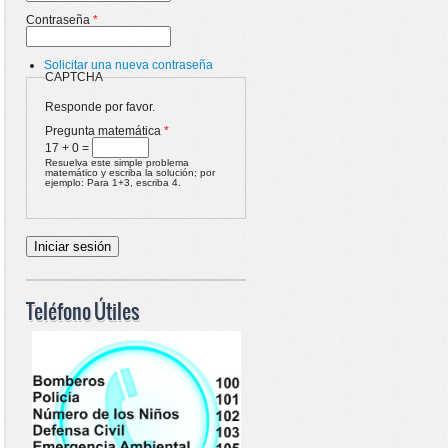
Contraseña
*
Solicitar una nueva contraseña
CAPTCHA
Responde por favor.
Pregunta matemática
*
17 + 0 =
Resuelva este simple problema
matemático y escriba la solución; por
ejemplo: Para 1+3, escriba 4.
Teléfono Útiles