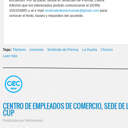
encuentro. Por su parte, desde el Sindicato de Prensa, Livera
informó que los interesados podrán comunicarse al (0299)
155154965 u al e mail
sindicatodeprensanqn@gmail.com
para
conocer el texto, bases y requisitos del acuerdo.
Tags:
Titulares
convenio
Sindicato de Prensa
La Huella
Chocon
Leer más
sobre COMERCIO FIRMO UN CONVENIO CON EL SINDICATO DE
PRENSA
CENTRO DE EMPLEADOS DE COMERCIO, SEDE DE
CUP
Publicado por
Webmaster