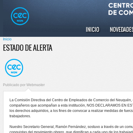
Pasar al
Skip to
contenido
navigation
principal
INICIO
NOVEDADE
Menú principal
Inicio
Se encuentra usted aquí
ESTADO DE ALERTA
Publicado por
Webmaster
La Comisión Directiva del Centro de Empleados de Comercio del Neuquén, e
compañeros que acompañan a esta institución, NOS DECLARAMOS EN EST
los derechos adquiridos, a los fines de convocar a realizar medidas de fuerz
trabajadores.
Nuestro Secretario General, Ramón Fernández, sostuvo a través de un com
conquistas del movimiento obrero, que dignifican a cada uno de los trabajado