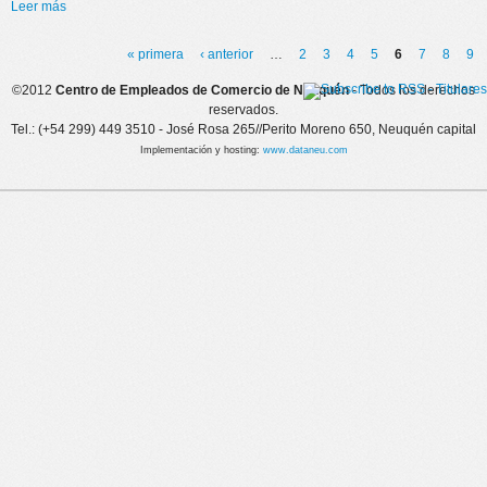
Leer más
sobre ¡¡¡NUEVOS CURSOS EN OCTUBRE!!!
« primera
‹ anterior
…
2
3
4
5
6
7
8
9
Páginas
©2012
Centro de Empleados de Comercio de Neuquén
- Todos los derechos
reservados.
Tel.: (+54 299) 449 3510 - José Rosa 265//Perito Moreno 650, Neuquén capital
Implementación y hosting:
www.dataneu.com