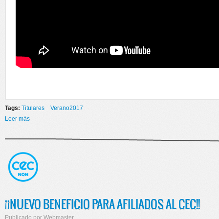
Tags:
Titulares
Verano2017
Leer más
sobre VERANO 2017
¡¡NUEVO BENEFICIO PARA AFILIADOS AL CEC!!
Publicado por
Webmaster