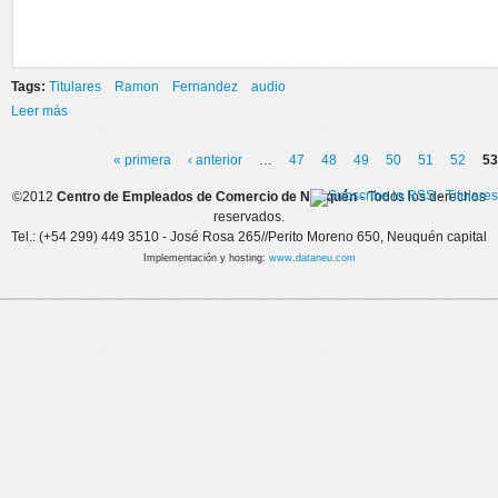
Tags:
Titulares
Ramon
Fernandez
audio
Leer más
sobre Convocatoria realizada por la CGT
« primera
‹ anterior
…
47
48
49
50
51
52
53
Páginas
©2012
Centro de Empleados de Comercio de Neuquén
- Todos los derechos
reservados.
Tel.: (+54 299) 449 3510 - José Rosa 265//Perito Moreno 650, Neuquén capital
Implementación y hosting:
www.dataneu.com