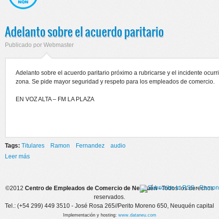
Adelanto sobre el acuerdo paritario
Publicado por
Webmaster
Adelanto sobre el acuerdo paritario próximo a rubricarse y el incidente ocur
zona. Se pide mayor seguridad y respeto para los empleados de comercio.
EN VOZ ALTA – FM LA PLAZA
Tags:
Titulares
Ramon
Fernandez
audio
Leer más
sobre Adelanto sobre el acuerdo paritario
©2012
Centro de Empleados de Comercio de Neuquén
- Todos los derechos
reservados.
Tel.: (+54 299) 449 3510 - José Rosa 265//Perito Moreno 650, Neuquén capital
Implementación y hosting:
www.dataneu.com