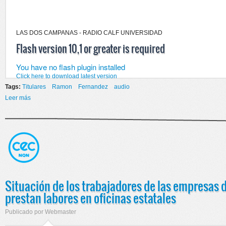
LAS DOS CAMPANAS - RADIO CALF UNIVERSIDAD
Flash version 10,1 or greater is required
You have no flash plugin installed
Click here to download latest version
Tags:
Titulares
Ramon
Fernandez
audio
Leer más
sobre Evaluación de la aplicación del acuerdo alcanzado con las
empresas con motivo del Día del Empleado de Comercio
Situación de los trabajadores de las empresas d
prestan labores en oficinas estatales
Publicado por
Webmaster