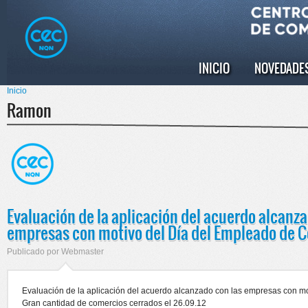
Pasar al
Skip to
contenido
navigation
principal
INICIO
NOVEDADE
Menú principal
Inicio
Se encuentra usted aquí
Ramon
Evaluación de la aplicación del acuerdo alcanza
empresas con motivo del Día del Empleado de 
Publicado por
Webmaster
Evaluación de la aplicación del acuerdo alcanzado con las empresas con m
Gran cantidad de comercios cerrados el 26.09.12