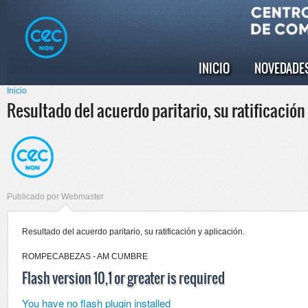
Pasar al
Skip to
contenido
navigation
principal
INICIO
NOVEDADE
Menú principal
Inicio
Se encuentra usted aquí
Resultado del acuerdo paritario, su ratificación 
Publicado por
Webmaster
Resultado del acuerdo paritario, su ratificación y aplicación.
ROMPECABEZAS - AM CUMBRE
Flash version 10,1 or greater is required
You have no flash plugin installed