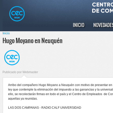
Pasar al
Skip to
contenido
navigation
principal
INICIO
NOVEDADE
Menú principal
Inicio
Se encuentra usted aquí
Hugo Moyano en Neuquén
Publicado por
Webmaster
Arribo del compañero Hugo Moyano a Neuquén con motivo de presentar en e
ley que contemple la eliminación del impuesto a las ganancias y la universal
ello, se recolectarán firmas en todo el país y el Centro de Empleados de 
aquellas ya reunidas.
LAS DOS CAMPANAS - RADIO CALF UNIVERSIDAD