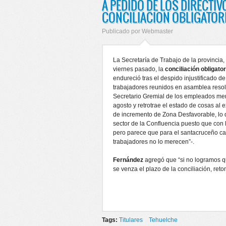
A PEDIDO DE LOS DIRECTIV
CONCILIACION OBLIGATOR
Publicado por
Webmaster
La Secretaría de Trabajo de la provincia,
viernes pasado, la
conciliación obligator
endureció tras el despido injustificado d
trabajadores reunidos en asamblea resolv
Secretario Gremial de los empleados merca
agosto y retrotrae el estado de cosas al e
de incremento de Zona Desfavorable, lo q
sector de la Confluencia puesto que con
pero parece que para el santacruceño can
trabajadores no lo merecen”-.
Fernández
agregó que “si no logramos 
se venza el plazo de la conciliación, re
Tags:
Titulares
Tehuelche