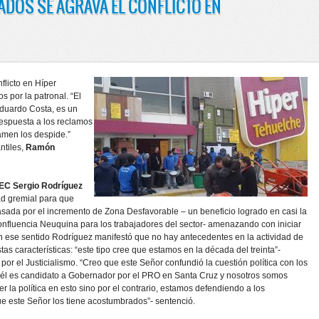
ADOS SE AGRAVA EL CONFLICTO EN
flicto en Híper
s por la patronal. “El
duardo Costa, es un
respuesta a los reclamos
lamen los despide.”
ntiles,
Ramón
CEC Sergio Rodríguez
ad gremial para que
sada por el incremento de Zona Desfavorable – un beneficio logrado en casi la
onfluencia Neuquina para los trabajadores del sector- amenazando con iniciar
En ese sentido Rodríguez manifestó que no hay antecedentes en la actividad de
tas características: “este tipo cree que estamos en la década del treinta”-
por el Justicialismo. “Creo que este Señor confundió la cuestión política con los
 él es candidato a Gobernador por el PRO en Santa Cruz y nosotros somos
 la política en esto sino por el contrario, estamos defendiendo a los
que este Señor los tiene acostumbrados”- sentenció.