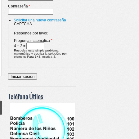
Contraseña
*
Solicitar una nueva contraseña
CAPTCHA
Responde por favor.
Pregunta matemática
*
4 + 2 =
Resuelva este simple problema
matemático y escriba la solución; por
ejemplo: Para 1+3, escriba 4.
Teléfono Útiles