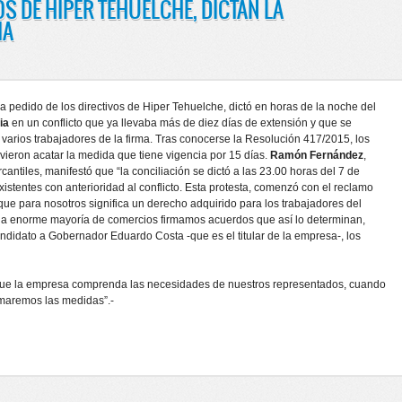
OS DE HIPER TEHUELCHE, DICTAN LA
IA
 a pedido de los directivos de Hiper Tehuelche, dictó en horas de la noche del
ia
en un conflicto que ya llevaba más de diez días de extensión y que se
e varios trabajadores de la firma. Tras conocerse la Resolución 417/2015, los
ieron acatar la medida que tiene vigencia por 15 días.
Ramón Fernández
,
ntiles, manifestó que “la conciliación se dictó a las 23.00 horas del 7 de
xistentes con anterioridad al conflicto. Esta protesta, comenzó con el reclamo
ue para nosotros significa un derecho adquirido para los trabajadores del
 la enorme mayoría de comercios firmamos acuerdos que así lo determinan,
didato a Gobernador Eduardo Costa -que es el titular de la empresa-, los
que la empresa comprenda las necesidades de nuestros representados, cuando
tomaremos las medidas”.-