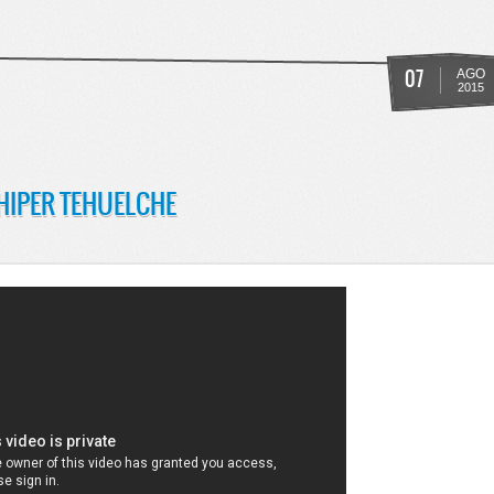
IVOS DE HIPER TEHUELCHE, DICTAN LA CONCILIACION OBLIGATORIA
07
AGO
2015
 HIPER TEHUELCHE