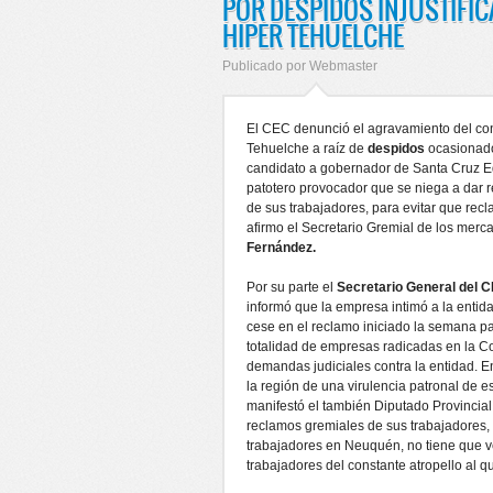
POR DESPIDOS INJUSTIFIC
HIPER TEHUELCHE
Publicado por
Webmaster
El CEC denunció el agravamiento del con
Tehuelche a raíz de
despidos
ocasionado
candidato a gobernador de Santa Cruz E
patotero provocador que se niega a dar 
de sus trabajadores, para evitar que rec
afirmo el Secretario Gremial de los merca
Fernández.
Por su parte el
Secretario General del 
informó que la empresa intimó a la entid
cese en el reclamo iniciado la semana pa
totalidad de empresas radicadas en la C
demandas judiciales contra la entidad. 
la región de una virulencia patronal de es
manifestó el también Diputado Provincial 
reclamos gremiales de sus trabajadores,
trabajadores en Neuquén, no tiene que ver
trabajadores del constante atropello al 