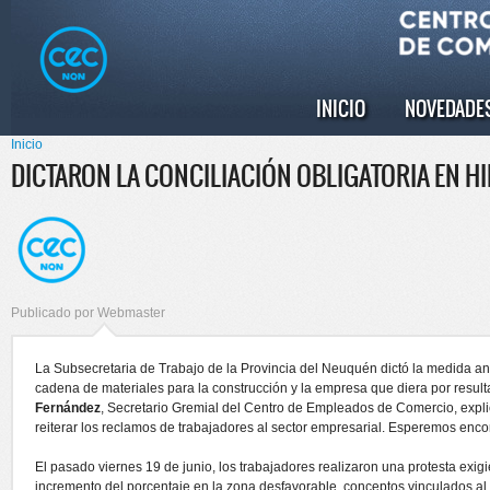
Pasar al
Skip to
contenido
navigation
principal
INICIO
NOVEDADE
Menú principal
Inicio
Se encuentra usted aquí
DICTARON LA CONCILIACIÓN OBLIGATORIA EN H
Publicado por
Webmaster
La Subsecretaria de Trabajo de la Provincia del Neuquén dictó la medida ante
cadena de materiales para la construcción y la empresa que diera por resulta
Fernández
, Secretario Gremial del Centro de Empleados de Comercio, expli
reiterar los reclamos de trabajadores al sector empresarial. Esperemos enco
El pasado viernes 19 de junio, los trabajadores realizaron una protesta exig
incremento del porcentaje en la zona desfavorable, conceptos vinculados al