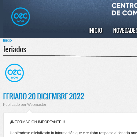
Pasar al
Skip to
contenido
navigation
principal
INICIO
NOVEDADE
Menú principal
Inicio
Se encuentra usted aquí
feriados
FERIADO 20 DICIEMBRE 2022
Publicado por
Webmaster
¡INFORMACION IMPORTANTE! ‼️
Habiéndose oficializado la información que circulaba respecto al feriado n