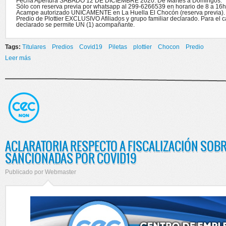
Fecha Apertura SABADO 12 DE DICIEMBRE 2020. De Martes a Domingos.
Sólo con reserva previa por whatsapp al 299-6266539 en horario de 8 a 16h
Acampe autorizado UNICAMENTE en La Huella El Chocón (reserva previa).
Predio de Plottier EXCLUSIVO Afiliados y grupo familiar declarado. Para el c
declarado se permite UN (1) acompañante.
Tags:
Titulares
Predios
Covid19
Piletas
plottier
Chocon
Predio
Leer más
sobre APERTURA DE PREDIOS Y PILETAS
ACLARATORIA RESPECTO A FISCALIZACIÓN SOB
SANCIONADAS POR COVID19
Publicado por
Webmaster