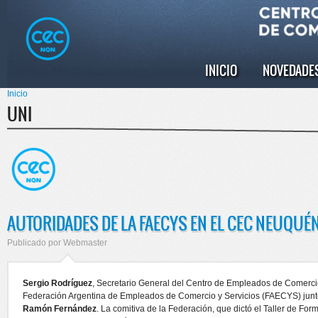
Pasar al
Skip to
contenido
navigation
principal
INICIO
NOVEDADE
Menú principal
Inicio
Se encuentra usted aquí
UNI
AUTORIDADES DE LA FAECYS EN EL CEC NEUQUÉ
Publicado por
Webmaster
Sergio Rodríguez
, Secretario General del Centro de Empleados de Comerci
Federación Argentina de Empleados de Comercio y Servicios (FAECYS) junt
Ramón Fernández
. La comitiva de la Federación, que dictó el Taller de Fo