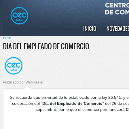
Pasar al
Skip to
contenido
navigation
principal
INICIO
NOVEDADE
Menú principal
Inicio
Se encuentra usted aquí
DIA DEL EMPLEADO DE COMERCIO
Publicado por
Webmaster
Se recuerda que en virtud de lo establecido por la ley
26.541
, y 
celebración del "
Día del Empleado de Comercio
" del 26 de se
septiembre, por lo que el comercio permanecerá
C