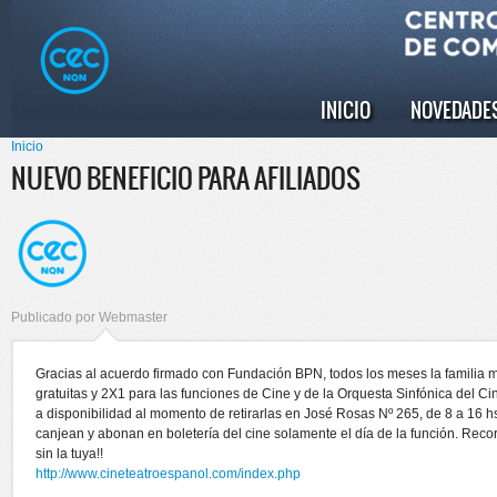
Pasar al
Skip to
contenido
navigation
principal
INICIO
NOVEDADE
Menú principal
Inicio
Se encuentra usted aquí
NUEVO BENEFICIO PARA AFILIADOS
Publicado por
Webmaster
Gracias al acuerdo firmado con Fundación BPN, todos los meses la familia me
gratuitas y 2X1 para las funciones de Cine y de la Orquesta Sinfónica del C
a disponibilidad al momento de retirarlas en José Rosas Nº 265, de 8 a 16 hs
canjean y abonan en boletería del cine solamente el día de la función. Record
sin la tuya!!
http://www.cineteatroespanol.com/index.php