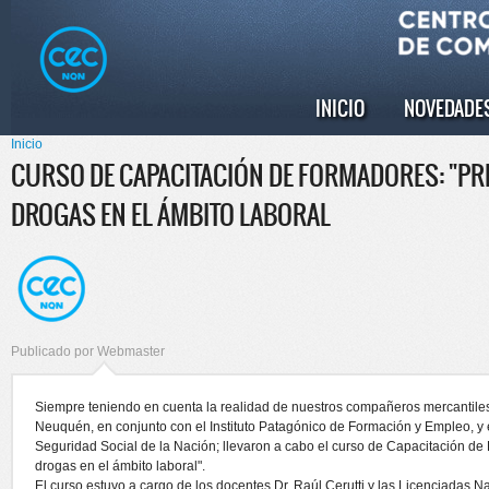
Pasar al
Skip to
contenido
navigation
principal
INICIO
NOVEDADE
Menú principal
Inicio
Se encuentra usted aquí
CURSO DE CAPACITACIÓN DE FORMADORES: "PR
DROGAS EN EL ÁMBITO LABORAL
Publicado por
Webmaster
Siempre teniendo en cuenta la realidad de nuestros compañeros mercantil
Neuquén, en conjunto con el Instituto Patagónico de Formación y Empleo, y e
Seguridad Social de la Nación; llevaron a cabo el curso de Capacitación de
drogas en el ámbito laboral".
El curso estuvo a cargo de los docentes Dr. Raúl Cerutti y las Licenciadas N