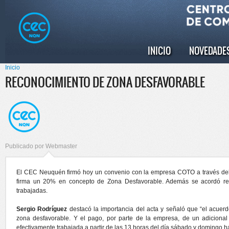
Pasar al
Skip to
contenido
navigation
principal
INICIO
NOVEDADE
Menú principal
Inicio
Se encuentra usted aquí
RECONOCIMIENTO DE ZONA DESFAVORABLE
Publicado por
Webmaster
El CEC Neuquén firmó hoy un convenio con la empresa COTO a través del c
firma un 20% en concepto de Zona Desfavorable. Además se acordó rec
trabajadas.
Sergio Rodríguez
destacó la importancia del acta y señaló que “el acuerd
zona desfavorable. Y el pago, por parte de la empresa, de un adiciona
efectivamente trabajada a partir de las 13 horas del día sábado y domingo ha