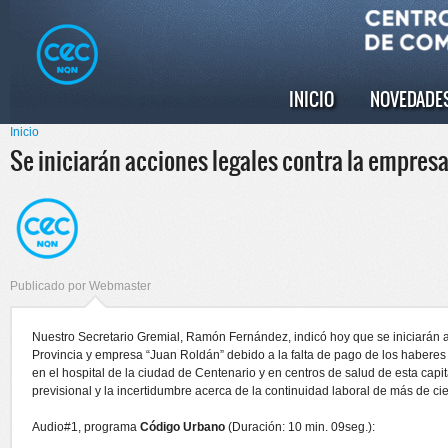
Pasar al
Skip to
contenido
navigation
principal
INICIO
NOVEDADE
Menú principal
Inicio
Se encuentra usted aquí
Se iniciarán acciones legales contra la empresa 
Publicado por
Webmaster
Nuestro Secretario Gremial, Ramón Fernández, indicó hoy que se iniciarán a
Provincia y empresa “Juan Roldán” debido a la falta de pago de los haberes
en el hospital de la ciudad de Centenario y en centros de salud de esta ca
previsional y la incertidumbre acerca de la continuidad laboral de más de ci
Audio#1, programa
Código Urbano
(Duración: 10 min. 09seg.):