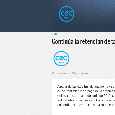
Pasar al
Skip to
contenido
navigation
principal
Menú principal
Inicio
Se encuentra usted aquí
Continúa la retención de t
Publicado por
Webmaster
A partir de las 6.00 hrs. del día de hoy, 
al incumplimiento de pago de la empresa
del acuerdo paritario de junio de 2011; c
autoridades provinciales ni los represent
compañeros que prestan servicio en ése