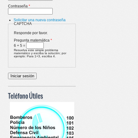
Contraseña
*
Solicitar una nueva contraseña
CAPTCHA
Responde por favor.
Pregunta matemática
*
6 + 5 =
Resuelva este simple problema
matemático y escriba la solución; por
ejemplo: Para 1+3, escriba 4.
Teléfono Útiles