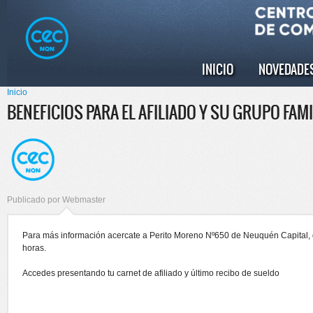
Pasar al
Skip to
contenido
navigation
principal
INICIO
NOVEDADE
Menú principal
Inicio
Se encuentra usted aquí
BENEFICIOS PARA EL AFILIADO Y SU GRUPO FAM
Publicado por
Webmaster
Para más información acercate a Perito Moreno Nº650 de Neuquén Capital, d
horas.
Accedes presentando tu carnet de afiliado y último recibo de sueldo