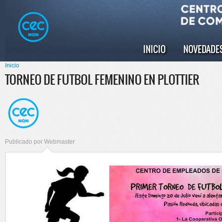
Pasar al
Skip to
contenido
navigation
principal
INICIO
NOVEDADE
Menú principal
Inicio
Se encuentra usted aquí
TORNEO DE FUTBOL FEMENINO EN PLOTTIER
Publicado por
Webmaster