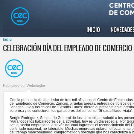
Pasar al
Skip to
contenido
navigation
principal
INICIO
NOVEDADE
Menú principal
Inicio
Se encuentra usted aquí
CELEBRACIÓN DÍA DEL EMPLEADO DE COMERCIO
Publicado por
Webmaster
Con la presencia de alrededor de tres mil afiliados, el Centro de Empleado
del Empleado de Comercio. Zancos, piruetas aéreas, entrega de trofeos de l
Jonattan Lillo y los chicos de “Bendito Lunes” dieron el presente en el pred
sorpresa y se conocieron los ganadores del concurso “Si sos afiliado, viaja”.
Sergio Rodríguez, Secretario General de los mercantiles, saludó a los presen
“Para todos los trabajadores de la actividad, hoy es un día especial. Por te
con el sector empresarial a través del cual logramos el reconocimiento del
de feriado nacional, no laborable. Muchas empresas optaron directamente por
del trabajo mancomunado, comprometido y solidario que nos caracteriza a l