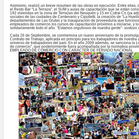
Asimismo, realizó un breve resumen de las obras en ejecución. Entre ellas, d
el Resto Bar “La Terraza”, el SUM y aulas de capacitación que se están con
192 viviendas en la zona de Terrazas del Neuquén y 15 en Cutral Co (ya adj
sociales de las ciudades de Centenario y Cipolletti, la creación de “La Huell
departamentos de Las Grutas y la inauguración de proveeduría que funciona
empleados de comercio los cursos de capacitación próximos a iniciarse, y lo
solidariamente todo el año. “Estamos orgullosos de nuestra gente”- sostuv
Cada 26 de Septiembre, se conmemora un nuevo aniversario de la promulgac
Contrato de Trabajo, aplicada en principio para los trabajadores de nuestra 
universo de trabajadores del país. En el año 2009 además, se sanciona la 
de comercio”, que posteriormente fuera acompañada por la normativa provin
EMPLEADO DE COMERCIO CON CARÁCTER DE FERIADO NACIONAL.