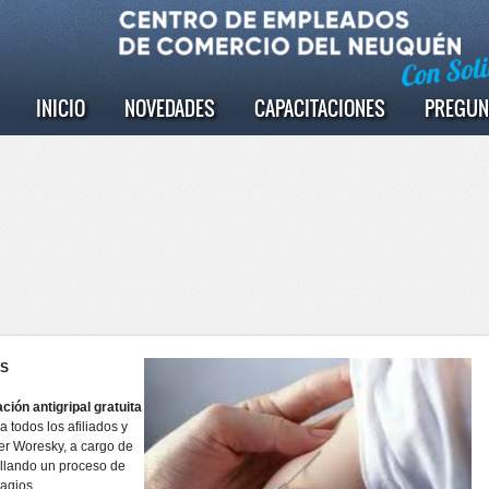
INICIO
NOVEDADES
CAPACITACIONES
PREGUN
ES
ión antigripal gratuita
a todos los afiliados y
ter Woresky, a cargo de
ollando un proceso de
tagios