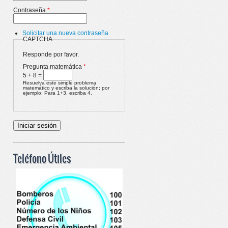
Contraseña
*
Solicitar una nueva contraseña
CAPTCHA
Responde por favor.
Pregunta matemática
*
5 + 8 =
Resuelva este simple problema
matemático y escriba la solución; por
ejemplo: Para 1+3, escriba 4.
Teléfono Útiles