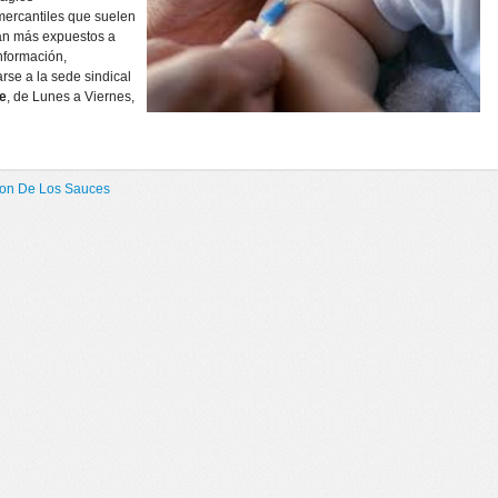
ercantiles que suelen
ran más expuestos a
información,
arse a la sede sindical
e
, de Lunes a Viernes,
on De Los Sauces