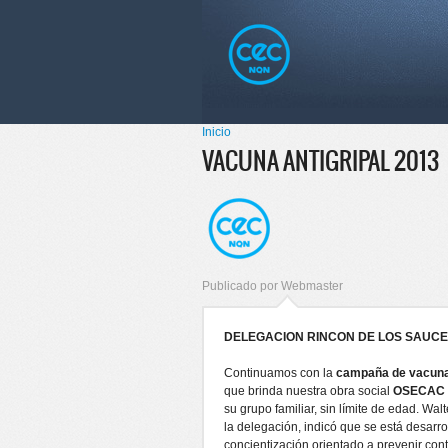
Pasar al
Skip to
contenido
navigation
principal
Menú principal
Inicio
Se encuentra usted aquí
VACUNA ANTIGRIPAL 2013
Publicado por
Webmaster
DELEGACION RINCON DE LOS SAUC
Continuamos con la
campaña de vacunac
que brinda nuestra obra social
OSECAC
su grupo familiar, sin límite de edad. Wal
la delegación, indicó que se está desarr
concientización orientado a prevenir con