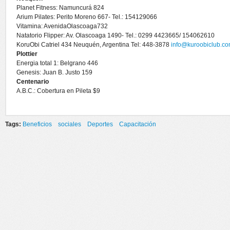
Planet Fitness: Namuncurá 824
Arium Pilates: Perito Moreno 667- Tel.: 154129066
Vitamina: AvenidaOlascoaga732
Natatorio Flipper: Av. Olascoaga 1490- Tel.: 0299 4423665/ 154062610
KoruObi Catriel 434 Neuquén, Argentina Tel: 448-3878
info@kuroobiclub.c
Plottier
Energia total 1: Belgrano 446
Genesis: Juan B. Justo 159
Centenario
A.B.C.: Cobertura en Pileta $9
Tags:
Beneficios
sociales
Deportes
Capacitación