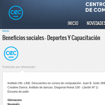
Pasar al
Skip to
contenido
navigation
principal
INICIO
NOVEDADE
Menú principal
Inicio
Se encuentra usted aquí
Beneficios sociales - Deportes Y Capacitación
Publicado por
Webmaster
Instituto ON- LINE: Descuentos en cursos de computación. Juan B. Justo 38
Creative Dance, Instituto de danzas. Diagonal Alveal 100 - (Jardín Nº 1)
Escuela de patín
Gimnasios
Neuquén